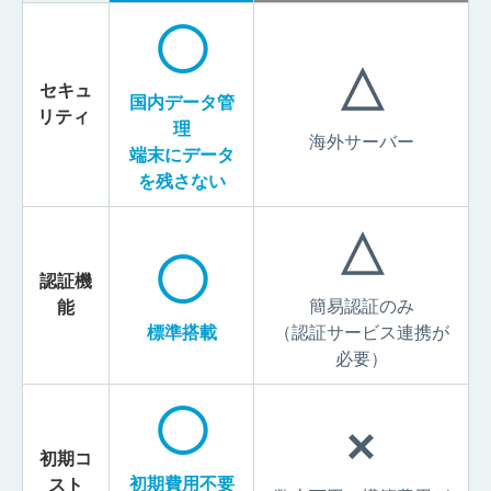
◯
△
セキュ
国内データ管
リティ
理
海外サーバー
端末にデータ
を残さない
△
◯
認証機
簡易認証のみ
能
標準搭載
（認証サービス連携が
必要）
◯
×
初期コ
初期費用不要
スト